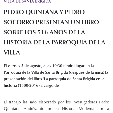
VILLA DE SANTA BRIGIDA
Histórico de proyectos
PEDRO QUINTANA Y PEDRO
Servicios
Noticias
SOCORRO PRESENTAN UN LIBRO
Recursos
SOBRE LOS 516 AÑOS DE LA
HISTORIA DE LA PARROQUIA DE LA
Enlaces de interés
Documentos
VILLA
Audiovisuales
Transparencia
El viernes 5 de agosto, a las 19:30 tendrá lugar en la
Sede electrónica
Parroquia de la Villa de Santa Brígida (después de la misa) la
Contacto
presentación del libro 'La parroquia de Santa Brígida en la
historia (1500-2016) a cargo de
El trabajo ha sido elaborado por los investigadores Pedro
Quintana Andrés, doctor en Historia Moderna por la