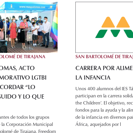
SAN BARTOLOMÉ DE TIRA
OLOMÉ DE TIRAJANA
CARRERA POR ALIME
OMAS, ACTO
LA INFANCIA
ORATIVO LGTBI
ECORDAR “LO
Unos 400 alumnos del IES T
UIDO Y LO QUE
participan en la carrera solid
the Children’. El objetivo, r
fondos para la ayuda y la al
de la infancia en diversos pa
ntes de todos los grupos
África, aquejados por l
e la Corporación Municipal
tolomé de Tirajana, Freedom