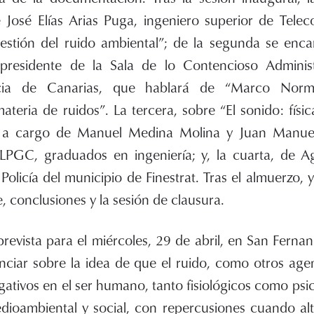
 José Elías Arias Puga, ingeniero superior de Tele
Gestión del ruido ambiental”; de la segunda se enc
presidente de la Sala de lo Contencioso Administ
icia de Canarias, que hablará de “Marco Norma
ateria de ruidos”. La tercera, sobre “El sonido: físic
á a cargo de Manuel Medina Molina y Juan Manuel
LPGC, graduados en ingeniería; y, la cuarta, de A
 Policía del municipio de Finestrat. Tras el almuerzo, 
 conclusiones y la sesión de clausura.
prevista para el miércoles, 29 de abril, en San Fern
nciar sobre la idea de que el ruido, como otros age
ativos en el ser humano, tanto fisiológicos como psi
ioambiental y social, con repercusiones cuando alt