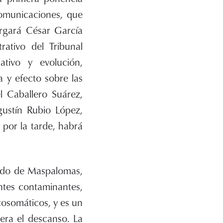
comunicaciones, que
argará César García
rativo del Tribunal
tivo y evolución,
a y efecto sobre las
 Caballero Suárez,
gustín Rubio López,
y por la tarde, habrá
ando de Maspalomas,
ntes contaminantes,
cosomáticos, y es un
era el descanso. La