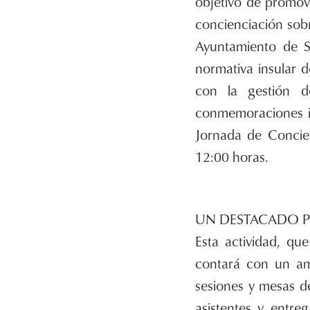
objetivo de promove
concienciación sobr
Ayuntamiento de S
normativa insular 
con la gestión d
conmemoraciones in
Jornada de Concien
12:00 horas.
UN DESTACADO P
Esta actividad, qu
contará con un am
sesiones y mesas de
asistentes y entre