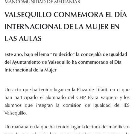
MANCOMUNIDAD DE MEDIANÍAS
Histórico de proyectos
VALSEQUILLO CONMEMORA EL DÍA
Servicios
Noticias
INTERNACIONAL DE LA MUJER EN
Recursos
LAS AULAS
Enlaces de interés
Este año, bajo el lema “Yo decido” la concejalía de Igualdad
Documentos
del Ayuntamiento de Valsequillo ha conmemorado el Día
Audiovisuales
Internacional de la Mujer
Transparencia
Sede electrónica
Un acto que ha tenido lugar en la Plaza de Tifariti en el que
Contacto
han participado el alumnado del CEIP Elvira Vaquero y los
alumnos que integran la comisión de Igualdad del IES
Valsequillo.
Un mañana en la que ha tenido lugar la lectura del manifiesto