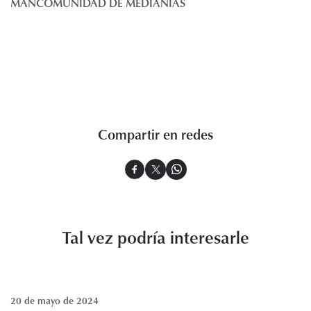
MANCOMUNIDAD DE MEDIANÍAS
Histórico de proyectos
Servicios
Noticias
Recursos
Enlaces de interés
Documentos
Compartir en redes
Audiovisuales
Transparencia
Sede electrónica
Contacto
Tal vez podría interesarle
20 de mayo de 2024