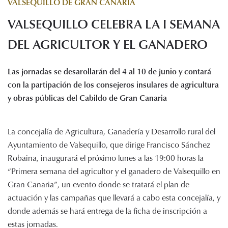
VALSEQUILLO DE GRAN CANARIA
Histórico de proyectos
VALSEQUILLO CELEBRA LA I SEMANA
Servicios
Noticias
DEL AGRICULTOR Y EL GANADERO
Recursos
Las jornadas se desarollarán del 4 al 10 de junio y contará
Enlaces de interés
con la partipación de los consejeros insulares de agricultura
Documentos
y obras públicas del Cabildo de Gran Canaria
Audiovisuales
Transparencia
La concejalía de Agricultura, Ganadería y Desarrollo rural del
Sede electrónica
Ayuntamiento de Valsequillo, que dirige Francisco Sánchez
Contacto
Robaina, inaugurará el próximo lunes a las 19:00 horas la
“Primera semana del agricultor y el ganadero de Valsequillo en
Gran Canaria”, un evento donde se tratará el plan de
actuación y las campañas que llevará a cabo esta concejalía, y
donde además se hará entrega de la ficha de inscripción a
estas jornadas.