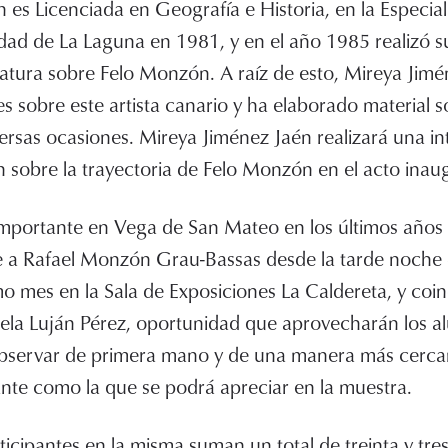
 es Licenciada en Geografía e Historia, en la Especial
idad de La Laguna en 1981, y en el año 1985 realizó s
atura sobre Felo Monzón. A raíz de esto, Mireya Jim
es sobre este artista canario y ha elaborado material 
ersas ocasiones. Mireya Jiménez Jaén realizará una in
 sobre la trayectoria de Felo Monzón en el acto inaug
mportante en Vega de San Mateo en los últimos años 
e a Rafael Monzón Grau-Bassas desde la tarde noche 
o mes en la Sala de Exposiciones La Caldereta, y coinc
uela Luján Pérez, oportunidad que aprovecharán los 
observar de primera mano y de una manera más cerca
nte como la que se podrá apreciar en la muestra.
articipantes en la misma suman un total de treinta y tre