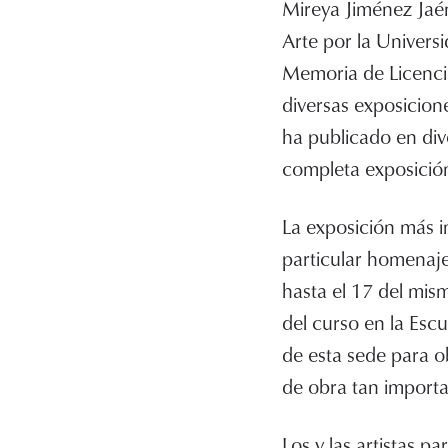
Mireya Jiménez Jaén
Arte por la Univers
Memoria de Licenci
diversas exposicion
ha publicado en div
completa exposición
La exposición más i
particular homenaj
hasta el 17 del mism
del curso en la Esc
de esta sede para 
de obra tan importa
Los y las artistas p