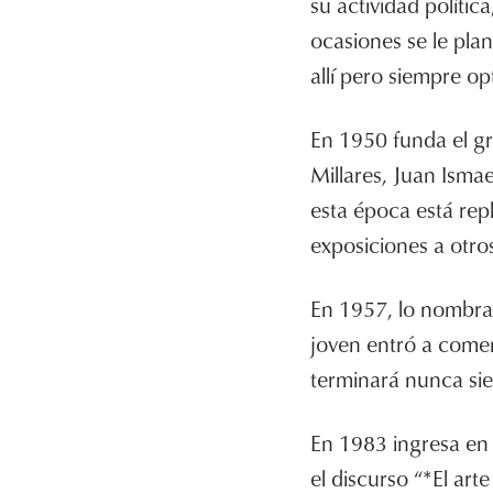
su actividad políti
ocasiones se le pla
allí pero siempre op
En 1950 funda el g
Millares, Juan Ismae
esta época está rep
exposiciones a otro
En 1957, lo nombran
joven entró a comen
terminará nunca sie
En 1983 ingresa en
el discurso “*El ar