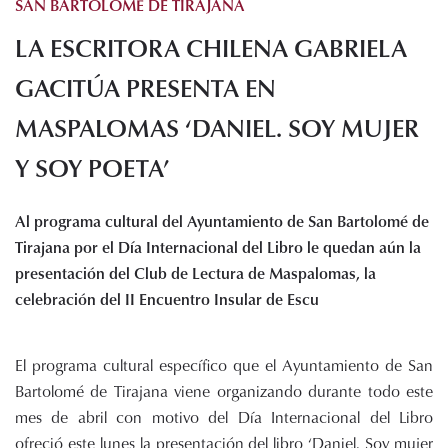
SAN BARTOLOMÉ DE TIRAJANA
Histórico de proyectos
LA ESCRITORA CHILENA GABRIELA
Servicios
Noticias
GACITÚA PRESENTA EN
Recursos
MASPALOMAS ‘DANIEL. SOY MUJER
Y SOY POETA’
Enlaces de interés
Documentos
Audiovisuales
Al programa cultural del Ayuntamiento de San Bartolomé de
Transparencia
Tirajana por el Día Internacional del Libro le quedan aún la
Sede electrónica
presentación del Club de Lectura de Maspalomas, la
celebración del II Encuentro Insular de Escu
Contacto
El programa cultural específico que el Ayuntamiento de San
Bartolomé de Tirajana viene organizando durante todo este
mes de abril con motivo del Día Internacional del Libro
ofreció este lunes la presentación del libro ‘Daniel. Soy mujer