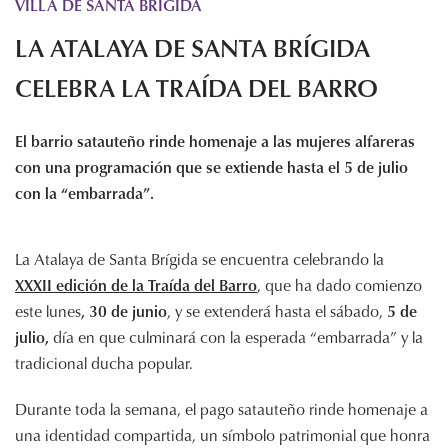
VILLA DE SANTA BRIGIDA
Histórico de proyectos
LA ATALAYA DE SANTA BRÍGIDA
Servicios
Noticias
CELEBRA LA TRAÍDA DEL BARRO
Recursos
El barrio satauteño rinde homenaje a las mujeres alfareras
Enlaces de interés
con una programación que se extiende hasta el 5 de julio
Documentos
con la “embarrada”.
Audiovisuales
Transparencia
La Atalaya de Santa Brígida se encuentra celebrando la
Sede electrónica
XXXII edición de la Traída del Barro
, que ha dado comienzo
Contacto
este lunes
, 30 de junio
, y se extenderá hasta el sábado,
5 de
julio,
día en que culminará con la esperada “embarrada” y la
tradicional ducha popular.
Durante toda la semana, el pago satauteño rinde homenaje a
una identidad compartida, un símbolo patrimonial que honra