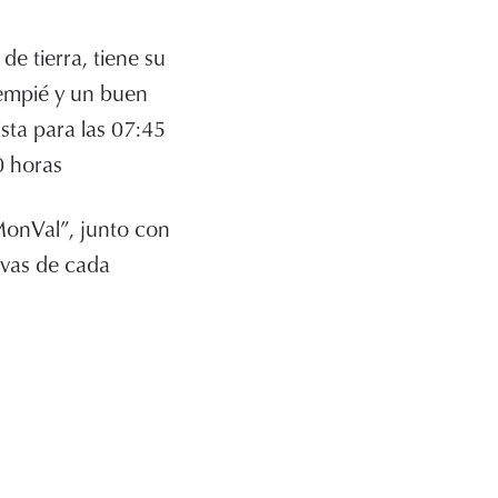
e tierra, tiene su
tempié y un buen
ista para las 07:45
0 horas
MonVal”, junto con
ivas de cada