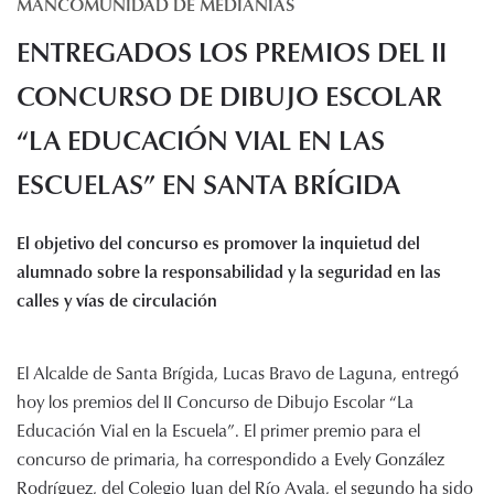
MANCOMUNIDAD DE MEDIANÍAS
Histórico de proyectos
ENTREGADOS LOS PREMIOS DEL II
Servicios
Noticias
CONCURSO DE DIBUJO ESCOLAR
Recursos
“LA EDUCACIÓN VIAL EN LAS
ESCUELAS” EN SANTA BRÍGIDA
Enlaces de interés
Documentos
Audiovisuales
El objetivo del concurso es promover la inquietud del
Transparencia
alumnado sobre la responsabilidad y la seguridad en las
Sede electrónica
calles y vías de circulación
Contacto
El Alcalde de Santa Brígida, Lucas Bravo de Laguna, entregó
hoy los premios del II Concurso de Dibujo Escolar “La
Educación Vial en la Escuela”. El primer premio para el
concurso de primaria, ha correspondido a Evely González
Rodríguez, del Colegio Juan del Río Ayala, el segundo ha sido