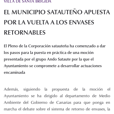
VILLA DE SANTA BRIGIDA
Histórico de proyectos
EL MUNICIPIO SATAUTEÑO APUESTA
Servicios
Noticias
POR LA VUELTA A LOS ENVASES
Recursos
RETORNABLES
Enlaces de interés
El Pleno de la Corporación satauteña ha comenzado a dar
Documentos
los pasos para la puesta en práctica de una moción
Audiovisuales
presentada por el grupo Ando Sataute por la que el
Transparencia
Ayuntamiento se compromete a desarrollar actuaciones
Sede electrónica
encaminada
Contacto
Además, siguiendo la propuesta de la moción el
Ayuntamiento se ha dirigido al departamento de Medio
Ambiente del Gobierno de Canarias para que ponga en
marcha el debate sobre el sistema de retorno de envases, la