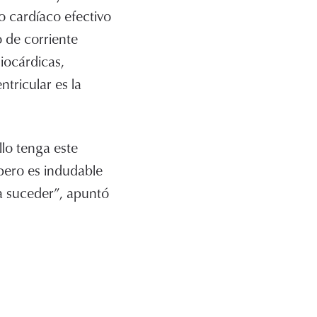
o cardíaco efectivo
o de corriente
iocárdicas,
ntricular es la
llo tenga este
pero es indudable
a suceder”, apuntó