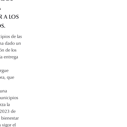
A
R A LOS
S.
pios de las
ha dado un
ón de los
la entrega
ergue
ra, que
 una
municipios
za la
/2023 de
 bienestar
 vigor el