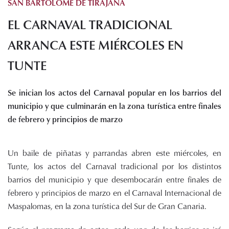
SAN BARTOLOMÉ DE TIRAJANA
Histórico de proyectos
EL CARNAVAL TRADICIONAL
Servicios
Noticias
ARRANCA ESTE MIÉRCOLES EN
Recursos
TUNTE
Enlaces de interés
Se inician los actos del Carnaval popular en los barrios del
Documentos
municipio y que culminarán en la zona turística entre finales
Audiovisuales
de febrero y principios de marzo
Transparencia
Sede electrónica
Un baile de piñatas y parrandas abren este miércoles, en
Contacto
Tunte, los actos del Carnaval tradicional por los distintos
barrios del municipio y que desembocarán entre finales de
febrero y principios de marzo en el Carnaval Internacional de
Maspalomas, en la zona turística del Sur de Gran Canaria.