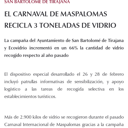
SAN BARTOLOMÉ DE TIRAJANA
Histórico de proyectos
EL CARNAVAL DE MASPALOMAS
Servicios
Noticias
RECICLA 3 TONELADAS DE VIDRIO
Recursos
La campaña del Ayuntamiento de San Bartolomé de Tirajana
Enlaces de interés
y Ecovidrio incrementó en un 66% la cantidad de vidrio
Documentos
recogido respecto al año pasado
Audiovisuales
Transparencia
El dispositivo especial desarrollado el 26 y 28 de febrero
Sede electrónica
incluyó patrullas informativas de sensibilización, y apoyo
Contacto
logístico a las tareas de recogida selectiva en los
establecimientos turísticos.
Más de 2.900 kilos de vidrio se recogieron durante el pasado
Carnaval Internacional de Maspalomas gracias a la campaña