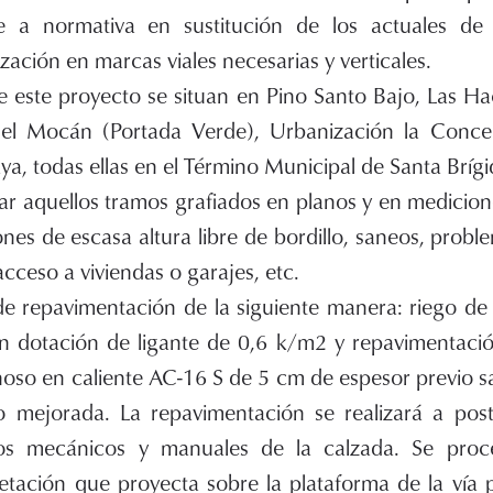
 a normativa en sustitución de los actuales d
zación en marcas viales necesarias y verticales.
e este proyecto se situan en Pino Santo Bajo, Las H
del Mocán (Portada Verde), Urbanización la Conce
ya, todas ellas en el Término Municipal de Santa Brígi
ar aquellos tramos grafiados en planos y en medicion
ones de escasa altura libre de bordillo, saneos, prob
cceso a viviendas o garajes, etc.
de repavimentación de la siguiente manera: riego de
n dotación de ligante de 0,6 k/m2 y repavimentaci
oso en caliente AC-16 S de 5 cm de espesor previo 
 mejorada. La repavimentación se realizará a poste
os mecánicos y manuales de la calzada. Se proc
etación que proyecta sobre la plataforma de la vía 