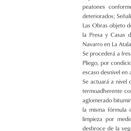
peatones conforme
deteriorados; Señali
Las Obras objeto d
la Presa y Casas 
Navarro en La Atala
Se procederá a fres
Pliego, por condici
escaso desnivel en a
Se actuará a nivel 
termoadherente co
aglomerado bitumin
la misma fórmula o
limpieza por medi
desbroce de la veg