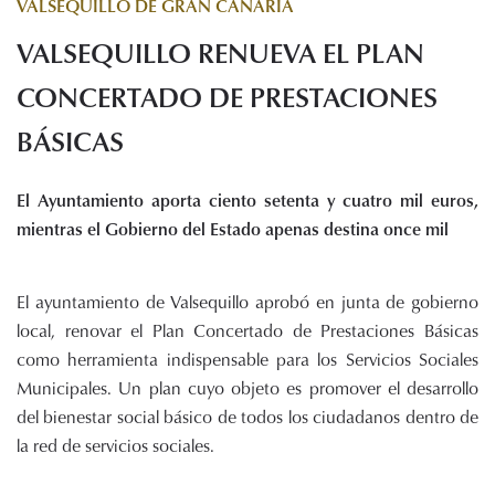
VALSEQUILLO DE GRAN CANARIA
Histórico de proyectos
VALSEQUILLO RENUEVA EL PLAN
Servicios
Noticias
CONCERTADO DE PRESTACIONES
Recursos
BÁSICAS
Enlaces de interés
El Ayuntamiento aporta ciento setenta y cuatro mil euros,
Documentos
mientras el Gobierno del Estado apenas destina once mil
Audiovisuales
Transparencia
Sede electrónica
El ayuntamiento de Valsequillo aprobó en junta de gobierno
local, renovar el Plan Concertado de Prestaciones Básicas
Contacto
como herramienta indispensable para los Servicios Sociales
Municipales. Un plan cuyo objeto es promover el desarrollo
del bienestar social básico de todos los ciudadanos dentro de
la red de servicios sociales.