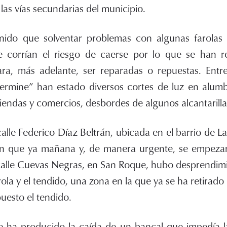
las vías secundarias del municipio.
nido que solventar problemas con algunas farolas
 corrían el riesgo de caerse por lo que se han r
ra, más adelante, ser reparadas o repuestas. Entr
rmine” han estado diversos cortes de luz en alum
iendas y comercios, desbordes de algunos alcantarillad
calle Federico Díaz Beltrán, ubicada en el barrio de L
n que ya mañana y, de manera urgente, se empezar
a calle Cuevas Negras, en San Roque, hubo desprendim
ola y el tendido, una zona en la que ya se ha retirado 
uesto el tendido.
e ha producido la caída de un bancal que impedía la