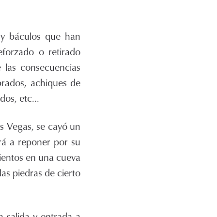
 y báculos que han
eforzado o retirado
e las consecuencias
brados, achiques de
os, etc...
as Vegas, se cayó un
á a reponer por su
ientos en una cueva
las piedras de cierto
 salida y entrada a