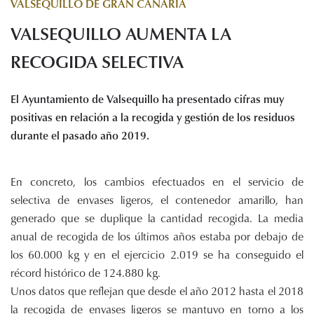
VALSEQUILLO DE GRAN CANARIA
Histórico de proyectos
VALSEQUILLO AUMENTA LA
Servicios
Noticias
RECOGIDA SELECTIVA
Recursos
El Ayuntamiento de Valsequillo ha presentado cifras muy
Enlaces de interés
positivas en relación a la recogida y gestión de los residuos
Documentos
durante el pasado año 2019.
Audiovisuales
Transparencia
En concreto, los cambios efectuados en el servicio de
Sede electrónica
selectiva de envases ligeros, el contenedor amarillo, han
Contacto
generado que se duplique la cantidad recogida. La media
anual de recogida de los últimos años estaba por debajo de
los 60.000 kg y en el ejercicio 2.019 se ha conseguido el
récord histórico de 124.880 kg.
Unos datos que reflejan que desde el año 2012 hasta el 2018
la recogida de envases ligeros se mantuvo en torno a los