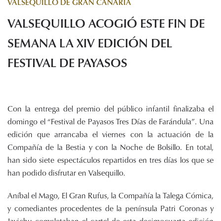
VALSEQUILLO DE GRAN CANARIA
Histórico de proyectos
VALSEQUILLO ACOGIÓ ESTE FIN DE
Servicios
Noticias
SEMANA LA XIV EDICIÓN DEL
Recursos
FESTIVAL DE PAYASOS
Enlaces de interés
Documentos
Audiovisuales
Con la entrega del premio del público infantil finalizaba el
Transparencia
domingo el “Festival de Payasos Tres Días de Farándula”. Una
Sede electrónica
edición que arrancaba el viernes con la actuación de la
Compañía de la Bestia y con la Noche de Bolsillo. En total,
Contacto
han sido siete espectáculos repartidos en tres días los que se
han podido disfrutar en Valsequillo.
Aníbal el Mago, El Gran Rufus, la Compañía la Talega Cómica,
y comediantes procedentes de la península Patri Coronas y