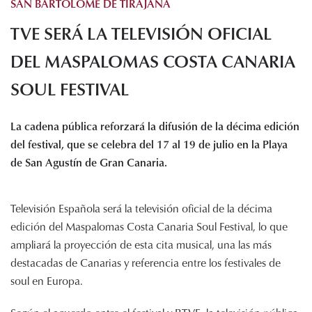
SAN BARTOLOMÉ DE TIRAJANA
Histórico de proyectos
TVE SERÁ LA TELEVISIÓN OFICIAL
Servicios
Noticias
DEL MASPALOMAS COSTA CANARIA
Recursos
SOUL FESTIVAL
Enlaces de interés
La cadena pública reforzará la difusión de la décima edición
Documentos
del festival, que se celebra del 17 al 19 de julio en la Playa
Audiovisuales
de San Agustín de Gran Canaria.
Transparencia
Sede electrónica
Televisión Española será la televisión oficial de la décima
Contacto
edición del Maspalomas Costa Canaria Soul Festival, lo que
ampliará la proyección de esta cita musical, una las más
destacadas de Canarias y referencia entre los festivales de
soul en Europa.