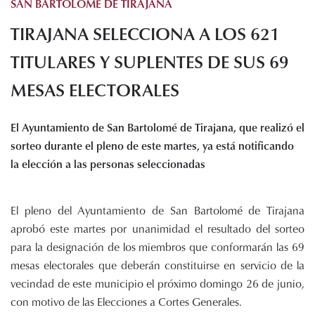
SAN BARTOLOMÉ DE TIRAJANA
Histórico de proyectos
TIRAJANA SELECCIONA A LOS 621
Servicios
Noticias
TITULARES Y SUPLENTES DE SUS 69
Recursos
MESAS ELECTORALES
Enlaces de interés
El Ayuntamiento de San Bartolomé de Tirajana, que realizó el
Documentos
sorteo durante el pleno de este martes, ya está notificando
Audiovisuales
la elección a las personas seleccionadas
Transparencia
Sede electrónica
El pleno del Ayuntamiento de San Bartolomé de Tirajana
Contacto
aprobó este martes por unanimidad el resultado del sorteo
para la designación de los miembros que conformarán las 69
mesas electorales que deberán constituirse en servicio de la
vecindad de este municipio el próximo domingo 26 de junio,
con motivo de las Elecciones a Cortes Generales.