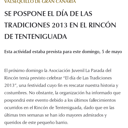
VALSEQUILLO DE GRAN CANARIA
Histórico de proyectos
SE POSPONE EL DÍA DE LAS
Servicios
Noticias
TRADICIONES 2013 EN EL RINCÓN
Recursos
DE TENTENIGUADA
Enlaces de interés
Esta actividad estaba prevista para este domingo, 5 de mayo
Documentos
Audiovisuales
Transparencia
El próximo domingo la Asociación Juvenil La Parada del
Sede electrónica
Rincón tenía previsto celebrar “El día de Las Tradiciones
2013”, una festividad cuyo fin es rescatar nuestra historia y
Contacto
costumbres. No obstante, la organización ha informado que
pospondrá este evento debido a los últimos fallecimientos
ocurridos en el Rincón de Tenteniguada, dado que en las
últimas tres semanas se han ido mayores admirados y
queridos de este pequeño barrio.