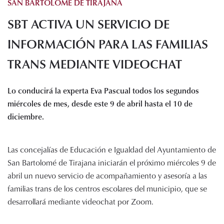
SAN BARTOLOMÉ DE TIRAJANA
Histórico de proyectos
SBT ACTIVA UN SERVICIO DE
Servicios
Noticias
INFORMACIÓN PARA LAS FAMILIAS
Recursos
TRANS MEDIANTE VIDEOCHAT
Enlaces de interés
Lo conducirá la experta Eva Pascual todos los segundos
Documentos
miércoles de mes, desde este 9 de abril hasta el 10 de
Audiovisuales
diciembre.
Transparencia
Sede electrónica
Las concejalías de Educación e Igualdad del Ayuntamiento de
Contacto
San Bartolomé de Tirajana iniciarán el próximo miércoles 9 de
abril un nuevo servicio de acompañamiento y asesoría a las
familias trans de los centros escolares del municipio, que se
desarrollará mediante videochat por Zoom.