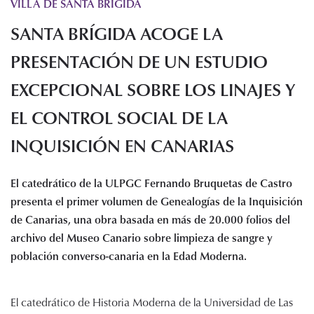
VILLA DE SANTA BRIGIDA
Histórico de proyectos
SANTA BRÍGIDA ACOGE LA
Servicios
Noticias
PRESENTACIÓN DE UN ESTUDIO
Recursos
EXCEPCIONAL SOBRE LOS LINAJES Y
EL CONTROL SOCIAL DE LA
Enlaces de interés
Documentos
INQUISICIÓN EN CANARIAS
Audiovisuales
Transparencia
El catedrático de la ULPGC Fernando Bruquetas de Castro
Sede electrónica
presenta el primer volumen de Genealogías de la Inquisición
Contacto
de Canarias, una obra basada en más de 20.000 folios del
archivo del Museo Canario sobre limpieza de sangre y
población converso-canaria en la Edad Moderna.
El catedrático de Historia Moderna de la Universidad de Las