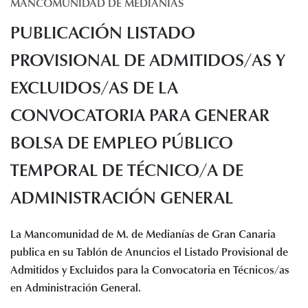
MANCOMUNIDAD DE MEDIANÍAS
Histórico de proyectos
PUBLICACIÓN LISTADO
Servicios
Noticias
PROVISIONAL DE ADMITIDOS/AS Y
Recursos
EXCLUIDOS/AS DE LA
CONVOCATORIA PARA GENERAR
Enlaces de interés
Documentos
BOLSA DE EMPLEO PÚBLICO
Audiovisuales
Transparencia
TEMPORAL DE TÉCNICO/A DE
Sede electrónica
ADMINISTRACIÓN GENERAL
Contacto
La Mancomunidad de M. de Medianías de Gran Canaria
publica en su Tablón de Anuncios el Listado Provisional de
Admitidos y Excluidos para la Convocatoria en Técnicos/as
en Administración General.