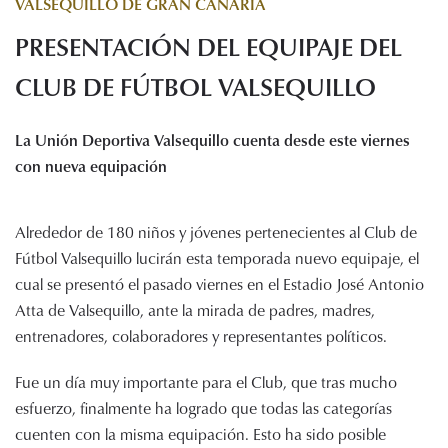
VALSEQUILLO DE GRAN CANARIA
Histórico de proyectos
PRESENTACIÓN DEL EQUIPAJE DEL
Servicios
Noticias
CLUB DE FÚTBOL VALSEQUILLO
Recursos
La Unión Deportiva Valsequillo cuenta desde este viernes
Enlaces de interés
con nueva equipación
Documentos
Audiovisuales
Alrededor de 180 niños y jóvenes pertenecientes al Club de
Transparencia
Fútbol Valsequillo lucirán esta temporada nuevo equipaje, el
Sede electrónica
cual se presentó el pasado viernes en el Estadio José Antonio
Contacto
Atta de Valsequillo, ante la mirada de padres, madres,
entrenadores, colaboradores y representantes políticos.
Fue un día muy importante para el Club, que tras mucho
esfuerzo, finalmente ha logrado que todas las categorías
cuenten con la misma equipación. Esto ha sido posible