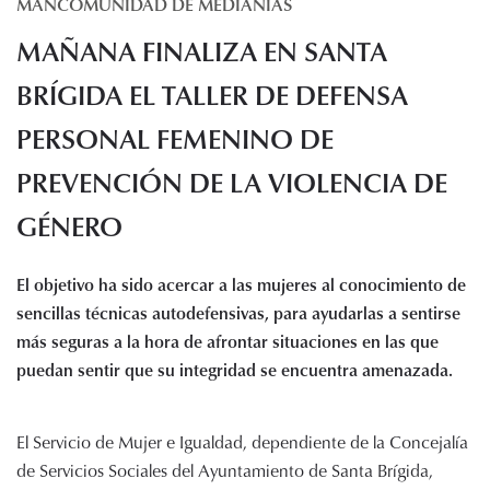
MANCOMUNIDAD DE MEDIANÍAS
Histórico de proyectos
MAÑANA FINALIZA EN SANTA
Servicios
Noticias
BRÍGIDA EL TALLER DE DEFENSA
Recursos
PERSONAL FEMENINO DE
PREVENCIÓN DE LA VIOLENCIA DE
Enlaces de interés
Documentos
GÉNERO
Audiovisuales
Transparencia
El objetivo ha sido acercar a las mujeres al conocimiento de
Sede electrónica
sencillas técnicas autodefensivas, para ayudarlas a sentirse
Contacto
más seguras a la hora de afrontar situaciones en las que
puedan sentir que su integridad se encuentra amenazada.
El Servicio de Mujer e Igualdad, dependiente de la Concejalía
de Servicios Sociales del Ayuntamiento de Santa Brígida,