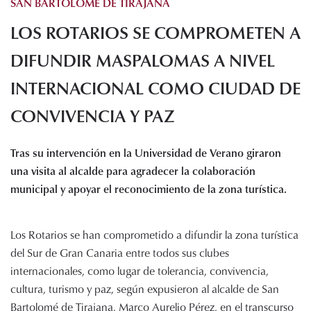
SAN BARTOLOMÉ DE TIRAJANA
Histórico de proyectos
LOS ROTARIOS SE COMPROMETEN A
Servicios
Noticias
DIFUNDIR MASPALOMAS A NIVEL
Recursos
INTERNACIONAL COMO CIUDAD DE
CONVIVENCIA Y PAZ
Enlaces de interés
Documentos
Audiovisuales
Tras su intervención en la Universidad de Verano giraron
Transparencia
una visita al alcalde para agradecer la colaboración
Sede electrónica
municipal y apoyar el reconocimiento de la zona turística.
Contacto
Los Rotarios se han comprometido a difundir la zona turística
del Sur de Gran Canaria entre todos sus clubes
internacionales, como lugar de tolerancia, convivencia,
cultura, turismo y paz, según expusieron al alcalde de San
Bartolomé de Tirajana, Marco Aurelio Pérez, en el transcurso