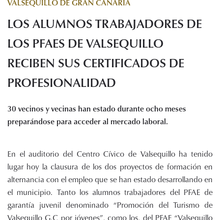
VALSEQUILLO DE GRAN CANARIA
Histórico de proyectos
LOS ALUMNOS TRABAJADORES DE
Servicios
Noticias
LOS PFAES DE VALSEQUILLO
Recursos
RECIBEN SUS CERTIFICADOS DE
PROFESIONALIDAD
Enlaces de interés
Documentos
Audiovisuales
30 vecinos y vecinas han estado durante ocho meses
Transparencia
preparándose para acceder al mercado laboral.
Sede electrónica
Contacto
En el auditorio del Centro Cívico de Valsequillo ha tenido
lugar hoy la clausura de los dos proyectos de formación en
alternancia con el empleo que se han estado desarrollando en
el municipio. Tanto los alumnos trabajadores del PFAE de
garantía juvenil denominado “Promoción del Turismo de
Valsequillo G.C por jóvenes”, como los, del PFAE “Valsequillo