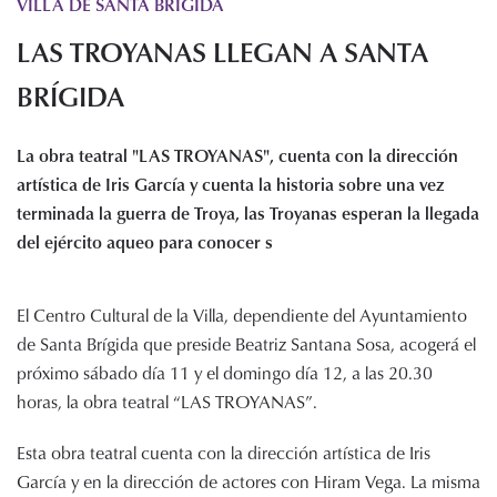
VILLA DE SANTA BRIGIDA
Histórico de proyectos
LAS TROYANAS LLEGAN A SANTA
Servicios
Noticias
BRÍGIDA
Recursos
La obra teatral "LAS TROYANAS", cuenta con la dirección
Enlaces de interés
artística de Iris García y cuenta la historia sobre una vez
Documentos
terminada la guerra de Troya, las Troyanas esperan la llegada
Audiovisuales
del ejército aqueo para conocer s
Transparencia
Sede electrónica
El Centro Cultural de la Villa, dependiente del Ayuntamiento
Contacto
de Santa Brígida que preside Beatriz Santana Sosa, acogerá el
próximo sábado día 11 y el domingo día 12, a las 20.30
horas, la obra teatral “LAS TROYANAS”.
Esta obra teatral cuenta con la dirección artística de Iris
García y en la dirección de actores con Hiram Vega. La misma