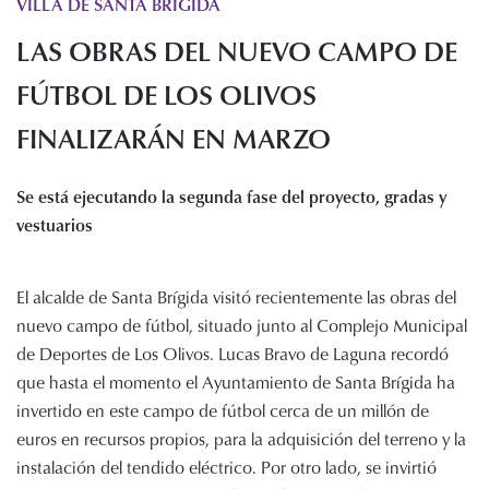
VILLA DE SANTA BRIGIDA
Histórico de proyectos
LAS OBRAS DEL NUEVO CAMPO DE
Servicios
Noticias
FÚTBOL DE LOS OLIVOS
Recursos
FINALIZARÁN EN MARZO
Enlaces de interés
Se está ejecutando la segunda fase del proyecto, gradas y
Documentos
vestuarios
Audiovisuales
Transparencia
Sede electrónica
El alcalde de Santa Brígida visitó recientemente las obras del
nuevo campo de fútbol, situado junto al Complejo Municipal
Contacto
de Deportes de Los Olivos. Lucas Bravo de Laguna recordó
que hasta el momento el Ayuntamiento de Santa Brígida ha
invertido en este campo de fútbol cerca de un millón de
euros en recursos propios, para la adquisición del terreno y la
instalación del tendido eléctrico. Por otro lado, se invirtió