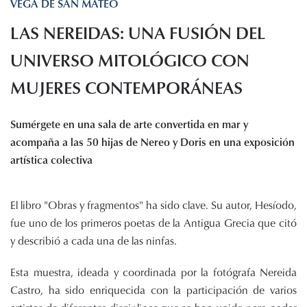
VEGA DE SAN MATEO
Histórico de proyectos
LAS NEREIDAS: UNA FUSIÓN DEL
Servicios
Noticias
UNIVERSO MITOLÓGICO CON
Recursos
MUJERES CONTEMPORÁNEAS
Enlaces de interés
Sumérgete en una sala de arte convertida en mar y
Documentos
acompaña a las 50 hijas de Nereo y Doris en una exposición
Audiovisuales
artística colectiva
Transparencia
Sede electrónica
El libro "Obras y fragmentos" ha sido clave. Su autor, Hesíodo,
Contacto
fue uno de los primeros poetas de la Antigua Grecia que citó
y describió a cada una de las ninfas.
Esta muestra, ideada y coordinada por la fotógrafa Nereida
Castro, ha sido enriquecida con la participación de varios