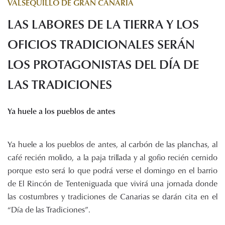
VALSEQUILLO DE GRAN CANARIA
Histórico de proyectos
LAS LABORES DE LA TIERRA Y LOS
Servicios
Noticias
OFICIOS TRADICIONALES SERÁN
Recursos
LOS PROTAGONISTAS DEL DÍA DE
LAS TRADICIONES
Enlaces de interés
Documentos
Audiovisuales
Ya huele a los pueblos de antes
Transparencia
Sede electrónica
Ya huele a los pueblos de antes, al carbón de las planchas, al
Contacto
café recién molido, a la paja trillada y al gofio recién cernido
porque esto será lo que podrá verse el domingo en el barrio
de El Rincón de Tenteniguada que vivirá una jornada donde
las costumbres y tradiciones de Canarias se darán cita en el
“Día de las Tradiciones”.