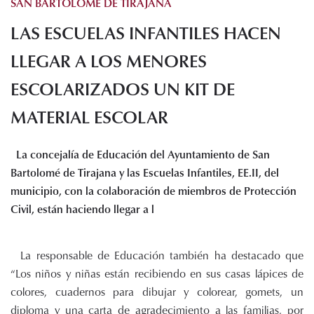
SAN BARTOLOMÉ DE TIRAJANA
Histórico de proyectos
LAS ESCUELAS INFANTILES HACEN
Servicios
Noticias
LLEGAR A LOS MENORES
Recursos
ESCOLARIZADOS UN KIT DE
MATERIAL ESCOLAR
Enlaces de interés
Documentos
Audiovisuales
La concejalía de Educación del Ayuntamiento de San
Transparencia
Bartolomé de Tirajana y las Escuelas Infantiles, EE.II, del
Sede electrónica
municipio, con la colaboración de miembros de Protección
Civil, están haciendo llegar a l
Contacto
La responsable de Educación también ha destacado que
“Los niños y niñas están recibiendo en sus casas lápices de
colores, cuadernos para dibujar y colorear, gomets, un
diploma y una carta de agradecimiento a las familias, por