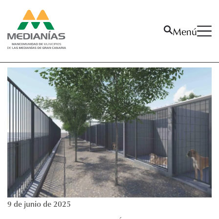
Menú
La Mancomunidad
La Mancomunidad
San Bartolomé de Tirajana
Tejeda
Valsequillo de Gran Canaria
Vega de San Mateo
Villa de Santa Brígida
Actividades
9 de junio de 2025
Publicaciones
Proyectos activos