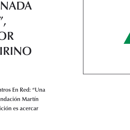
INADA
”,
TOR
IRINO
ntros En Red: “Una
Fundación Martín
ición es acercar