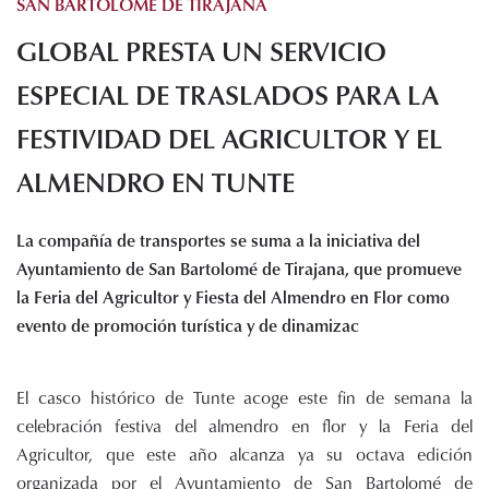
SAN BARTOLOMÉ DE TIRAJANA
Histórico de proyectos
GLOBAL PRESTA UN SERVICIO
Servicios
Noticias
ESPECIAL DE TRASLADOS PARA LA
Recursos
FESTIVIDAD DEL AGRICULTOR Y EL
ALMENDRO EN TUNTE
Enlaces de interés
Documentos
Audiovisuales
La compañía de transportes se suma a la iniciativa del
Transparencia
Ayuntamiento de San Bartolomé de Tirajana, que promueve
Sede electrónica
la Feria del Agricultor y Fiesta del Almendro en Flor como
evento de promoción turística y de dinamizac
Contacto
El casco histórico de Tunte acoge este fin de semana la
celebración festiva del almendro en flor y la Feria del
Agricultor, que este año alcanza ya su octava edición
organizada por el Ayuntamiento de San Bartolomé de