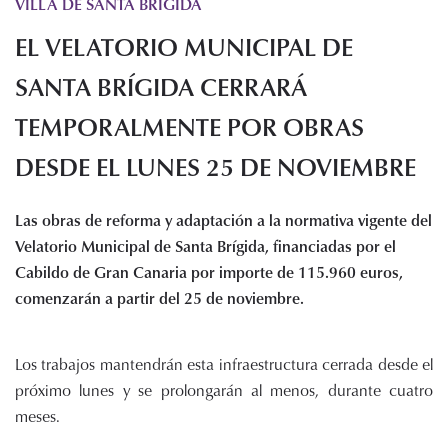
VILLA DE SANTA BRIGIDA
Histórico de proyectos
EL VELATORIO MUNICIPAL DE
Servicios
Noticias
SANTA BRÍGIDA CERRARÁ
Recursos
TEMPORALMENTE POR OBRAS
DESDE EL LUNES 25 DE NOVIEMBRE
Enlaces de interés
Documentos
Audiovisuales
Las obras de reforma y adaptación a la normativa vigente del
Transparencia
Velatorio Municipal de Santa Brígida, financiadas por el
Sede electrónica
Cabildo de Gran Canaria por importe de 115.960 euros,
comenzarán a partir del 25 de noviembre.
Contacto
Los trabajos mantendrán esta infraestructura cerrada desde el
próximo lunes y se prolongarán al menos, durante cuatro
meses.