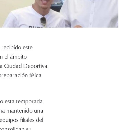
recibido este
en el ámbito
la Ciudad Deportiva
reparación física
do esta temporada
e ha mantenido una
uipos filiales del
consolidan su