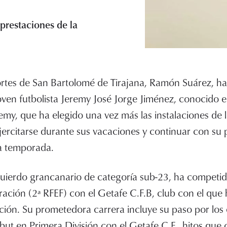
 prestaciones de la
rtes de San Bartolomé de Tirajana, Ramón Suárez, ha 
 joven futbolista Jeremy José Jorge Jiménez, conocido 
my, que ha elegido una vez más las instalaciones de 
rcitarse durante sus vacaciones y continuar con su p
ma temporada.
quierdo grancanario de categoría sub-23, ha competi
ación (2ª RFEF) con el Getafe C.F.B, club con el qu
ión. Su prometedora carrera incluye su paso por los eq
but en Primera División con el Getafe C.F., hitos que 