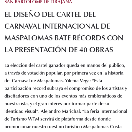
SAN BARTOLOMÉ DE TIRAJANA
Histórico de proyectos
EL DISEÑO DEL CARTEL DEL
Servicios
Noticias
CARNAVAL INTERNACIONAL DE
Recursos
MASPALOMAS BATE RÉCORDS CON
LA PRESENTACIÓN DE 40 OBRAS
Enlaces de interés
Documentos
Audiovisuales
La elección del cartel ganador queda en manos del público,
Transparencia
a través de votación popular, por primera vez en la historia
Sede electrónica
del Carnaval de Maspalomas. Yilenia Vega: “Esta
participación récord subraya el compromiso de los artistas y
Contacto
diseñadores con uno de los eventos más emblemáticos de
nuestra isla, y el gran interés por formar parte de su
identidad visual”. Alejandro Marichal: “La feria internacional
de Turismo WTM servirá de plataforma desde donde
promocionar nuestro destino turístico Maspalomas Costa