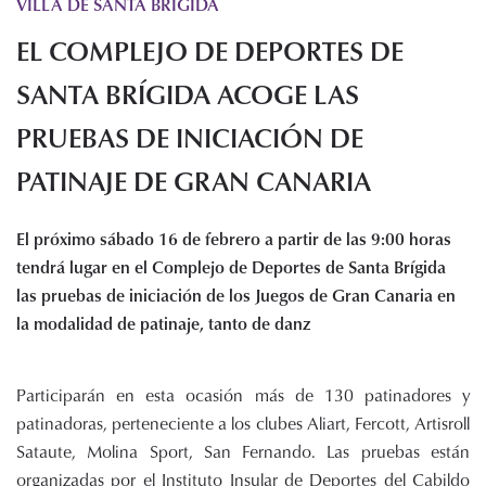
VILLA DE SANTA BRIGIDA
Histórico de proyectos
EL COMPLEJO DE DEPORTES DE
Servicios
Noticias
SANTA BRÍGIDA ACOGE LAS
Recursos
PRUEBAS DE INICIACIÓN DE
PATINAJE DE GRAN CANARIA
Enlaces de interés
Documentos
Audiovisuales
El próximo sábado 16 de febrero a partir de las 9:00 horas
Transparencia
tendrá lugar en el Complejo de Deportes de Santa Brígida
Sede electrónica
las pruebas de iniciación de los Juegos de Gran Canaria en
la modalidad de patinaje, tanto de danz
Contacto
Participarán en esta ocasión más de 130 patinadores y
patinadoras, perteneciente a los clubes Aliart, Fercott, Artisroll
Sataute, Molina Sport, San Fernando. Las pruebas están
organizadas por el Instituto Insular de Deportes del Cabildo