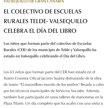
VALSEQUILLO DE GRAN CANARIA
Histórico de proyectos
EL COLECTIVO DE ESCUELAS
Servicios
Noticias
RURALES TELDE- VALSEQUILLO
Recursos
CELEBRA EL DÍA DEL LIBRO
Enlaces de interés
Los niños que forman parte del colectivo de Escuelas
Documentos
Rurales (CER) de los municipio de Telde y Valsequillo ha
Audiovisuales
estado en Valsequillo celebrando el Día del Libro.
Transparencia
Sede electrónica
Los 65 niños que forman parte del CER han estado en el
Contacto
Teatro Cronista Oficial Jacinto Suárez disfrutando de la obra
de teatro “El maravilloso mundo de los sueños” llevada a cabo
por los técnicos municipales de Servicios Sociales. Además,
también han participado en unos talleres de marionetas en la
Plaza Tifariti. Un día completo que ha acabo con una visita a