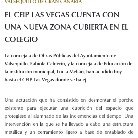
VALSEQUILLO DE GRAN CANARIA
Histórico de proyectos
EL CEIP LAS VEGAS CUENTA CON
Servicios
Noticias
UNA NUEVA ZONA CUBIERTA EN EL
Recursos
COLEGIO
Enlaces de interés
La concejala de Obras Públicas del Ayuntamiento de
Documentos
Valsequillo, Fabiola Calderín, y la concejala de Educación de
Audiovisuales
la institución municipal, Lucía Melián, han acudido hoy
Transparencia
hasta el CEIP Las Vegas donde se ha ej
Sede electrónica
Contacto
Una actuación que ha consistido en desmontar el porche
existente para ejecutar una cubrición del espacio que
protegiese al alumnado de las inclemencias del tiempo. Una
intervención en la que se ha llevado a cabo una estructura
metálica y un cerramiento ligero a base de entablado de