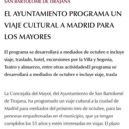
SAN BARTOLOMÉ DE TIRAJANA
Histórico de proyectos
EL AYUNTAMIENTO PROGRAMA UN
Servicios
Noticias
VIAJE CULTURAL A MADRID PARA
Recursos
LOS MAYORES
Enlaces de interés
El programa se desarrollará a mediados de octubre e incluye
Documentos
viaje, traslado, hotel, excursiones por la Villa y Segovia,
Audiovisuales
Teatro y almuerzo, entre otras actividadesEl programa se
Transparencia
desarrollará a mediados de octubre e incluye viaje, trasla
Sede electrónica
Contacto
La Concejalía del Mayor, del Ayuntamiento de San Bartolomé
de Tirajana, ha programado un viaje cultural a la ciudad de
Madrid para mediados del próximo mes de octubre, para las
personas empadronadas en el municipio, que ya tengan
cumplidos los 55 años y estén interesadas en viajar. El plazo