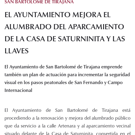
SAN BARTOLOMÉ DE TIRAJANA
Histórico de proyectos
EL AYUNTAMIENTO MEJORA EL
Servicios
Noticias
ALUMBRADO DEL APARCAMIENTO
Recursos
DE LA CASA DE SATURNINITA Y LAS
LLAVES
Enlaces de interés
Documentos
Audiovisuales
El Ayuntamiento de San Bartolomé de Tirajana emprende
Transparencia
también un plan de actuación para incrementar la seguridad
Sede electrónica
visual en los pasos peatonales de San Fernando y Campo
Internacional
Contacto
El Ayuntamiento de San Bartolomé de Tirajana está
procediendo a la renovación y mejora del alumbrado público
que da servicio a la calle Artenara y al aparcamiento vecinal
situado delante de la Casa de Saturninita, convertida en el