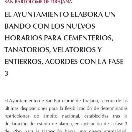
SAN BARTOLOMÉ DE TIRAJANA
Histórico de proyectos
EL AYUNTAMIENTO ELABORA UN
Servicios
Noticias
BANDO CON LOS NUEVOS
Recursos
HORARIOS PARA CEMENTERIOS,
TANATORIOS, VELATORIOS Y
Enlaces de interés
Documentos
ENTIERROS, ACORDES CON LA FASE
Audiovisuales
Transparencia
3
Sede electrónica
Contacto
El Ayuntamiento de San Bartolomé de Tirajana, a tenor de las
últimas disposiciones para la flexibilización de determinadas
restricciones de ámbito nacional, establecidas tras la
declaración del estado de alarma, en aplicación de la fase 3
del Plan para la transición hacia una nueva normalidad,