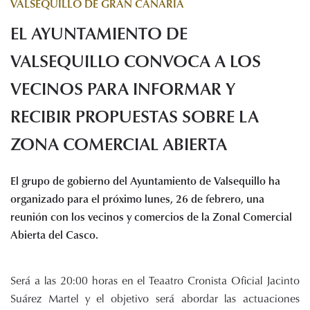
VALSEQUILLO DE GRAN CANARIA
Histórico de proyectos
EL AYUNTAMIENTO DE
Servicios
Noticias
VALSEQUILLO CONVOCA A LOS
Recursos
VECINOS PARA INFORMAR Y
RECIBIR PROPUESTAS SOBRE LA
Enlaces de interés
Documentos
ZONA COMERCIAL ABIERTA
Audiovisuales
Transparencia
El grupo de gobierno del Ayuntamiento de Valsequillo ha
Sede electrónica
organizado para el próximo lunes, 26 de febrero, una
Contacto
reunión con los vecinos y comercios de la Zonal Comercial
Abierta del Casco.
Será a las 20:00 horas en el Teaatro Cronista Oficial Jacinto
Suárez Martel y el objetivo será abordar las actuaciones