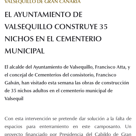
VALSEQUILLO DE GRAN CANARIA
Histórico de proyectos
EL AYUNTAMIENTO DE
Servicios
Noticias
VALSEQUILLO CONSTRUYE 35
Recursos
NICHOS EN EL CEMENTERIO
MUNICIPAL
Enlaces de interés
Documentos
Audiovisuales
El alcalde del Ayuntamiento de Valsequillo, Francisco Atta, y
Transparencia
el concejal de Cementerios del consistorio, Francisco
Sede electrónica
Galván, han visitado esta semana las obras de construcción
de 35 nichos adultos en el cementerio municipal de
Contacto
Valsequil
Con esta intervención se pretende dar solución a la falta de
espacios para enterramiento en este camposanto. Un
proyecto financiado por Presidencia del Cabildo de Gran