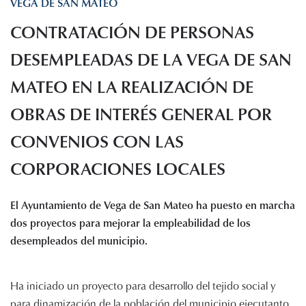
VEGA DE SAN MATEO
Histórico de proyectos
CONTRATACIÓN DE PERSONAS
Servicios
Noticias
DESEMPLEADAS DE LA VEGA DE SAN
Recursos
MATEO EN LA REALIZACIÓN DE
OBRAS DE INTERÉS GENERAL POR
Enlaces de interés
Documentos
CONVENIOS CON LAS
Audiovisuales
Transparencia
CORPORACIONES LOCALES
Sede electrónica
El Ayuntamiento de Vega de San Mateo ha puesto en marcha
Contacto
dos proyectos para mejorar la empleabilidad de los
desempleados del municipio.
Ha iniciado un proyecto para desarrollo del tejido social y
para dinamización de la población del municipio ejecutanto