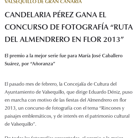
VALSEQUILLO DE GRAN CANARIA
Histórico de proyectos
CANDELARIA PÉREZ GANA EL
Servicios
Noticias
CONCURSO DE FOTOGRAFÍA “RUTA
Recursos
DEL ALMENDRERO EN FLOR 2013”
Enlaces de interés
El premio a la mejor serie fue para María José Caballero
Documentos
Suárez, por “Añoranza”
Audiovisuales
Transparencia
Sede electrónica
El pasado mes de febrero, la Concejalía de Cultura del
Ayuntamiento de Valsequillo, que dirige Eduardo Déniz, puso
Contacto
en marcha con motivo de las fiestas del Almendrero en flor
2013, un concurso de fotografía con el tema “Rincones y
paisajes emblemáticos, y de interés en el patrimonio cultural
de Valsequillo”.